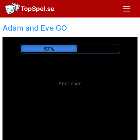
TopSpel.se
Adam and Eve GO
62%
Annonsen