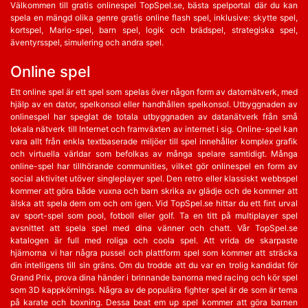
Välkommen till gratis onlinespel TopSpel.se, bästa spelportal där du kan
spela en mängd olika genre gratis online flash spel, inklusive: skytte spel,
kortspel, Mario-spel, barn spel, logik och brädspel, strategiska spel,
äventyrsspel, simulering och andra spel.
Online spel
Ett online spel är ett spel som spelas över någon form av datornätverk, med
hjälp av en dator, spelkonsol eller handhållen spelkonsol. Utbyggnaden av
onlinespel har speglat de totala utbyggnaden av datanätverk från små
lokala nätverk till Internet och framväxten av internet i sig. Online-spel kan
vara allt från enkla textbaserade miljöer till spel innehåller komplex grafik
och virtuella världar som befolkas av många spelare samtidigt. Många
online-spel har tillhörande communities, vilket gör onlinespel en form av
social aktivitet utöver singleplayer spel. Den retro eller klassiskt webbspel
kommer att göra både vuxna och barn skrika av glädje och de kommer att
älska att spela dem om och om igen. Vid TopSpel.se hittar du ett fint urval
av sport-spel som pool, fotboll eller golf. Ta en titt på multiplayer spel
avsnittet att spela spel med dina vänner och chatt. Vår TopSpel.se
katalogen är full med roliga och coola spel. Att vrida de skarpaste
hjärnorna vi har några pussel och plattform spel som kommer att sträcka
din intelligens till sin gräns. Om du trodde att du var en trolig kandidat för
Grand Prix, prova dina händer i brinnande banorna med racing och kör spel
som 3D kappkörnings. Några av de populära fighter spel är de som är tema
på karate och boxning. Dessa beat em up spel kommer att göra barnen