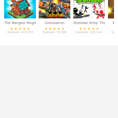
The Mergest Kingdom
Colossatron
Stickman Army: The Defen
Bl
Spelade: 422,954
Spelade: 16,388
Spelade: 228,344
Spel