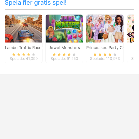
Spela fler gratis spel!
Lambo Traffic Racer
Jewel Monsters
Princesses Party Crashers
Su
Spelade: 41,399
Spelade: 91,250
Spelade: 110,973
Spel