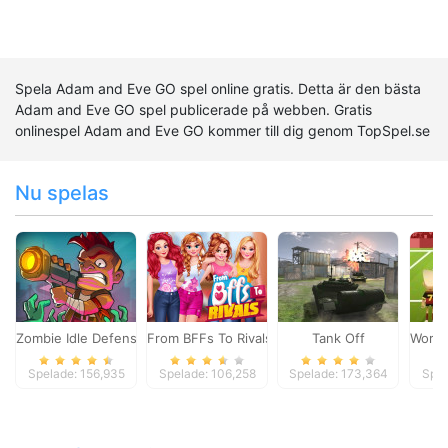
Spela Adam and Eve GO spel online gratis. Detta är den bästa
Adam and Eve GO spel publicerade på webben. Gratis
onlinespel Adam and Eve GO kommer till dig genom TopSpel.se
Nu spelas
Zombie Idle Defense Online
From BFFs To Rivals
Tank Off
World 
Spelade: 156,935
Spelade: 106,258
Spelade: 173,364
Spel