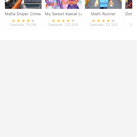
Mafia Sniper Crime Shooting
My Sweet Kawaii Look
Math Runner
Dotted
Spelade: 19,194
Spelade: 120,635
Spelade: 33,352
Spel