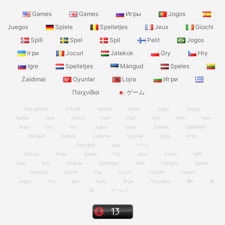
Games
Games
Игры
Jogos
Juegos
Spiele
Spelletjes
Jeux
Giochi
Spill
Spel
Spil
Pelit
Jogos
Ігри
Jocuri
Jatekok
Gry
Hry
Igre
Spelletjes
Mängud
Speles
Zaidimai
Oyunlar
Lojra
Игри
Παιχνίδια
ゲーム
free games
123spill
Games
Игры
Jogos
Juegos
Spiele
Jeux
Giochi
Spill
Spel
Spil
Pelit
Ігри
игры
Gry
Hry
Jogos
Jocuri
Jatekok
Spelletjes
Mängud
Speles
Zaidimai
Oyunlar
Lojra
Игри
Παιχνίδια
Igre
ゲーム
Games
Игры
Spiele
Gry
Jeux
Jocuri
Spill
Spel
Spil
Jatekok
Spelletjes
Pelit
Mängud
Speles
Zaidimai
Giochi
Ігри
Гульні
Oyunlar
Juegos
Jogos
Hry
Igre
Lojra
Игри
Παιχνίδια
खेल
游
戏
ゲームズ