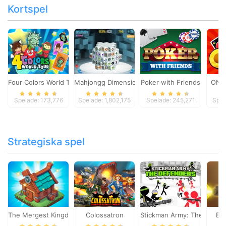
Kortspel
Four Colors World Tour
Mahjongg Dimensions
Poker with Friends
ONO
Spelade: 173,776
Spelade: 1,802,175
Spelade: 245,271
Spel
Strategiska spel
The Mergest Kingdom
Colossatron
Stickman Army: The Defen
Bl