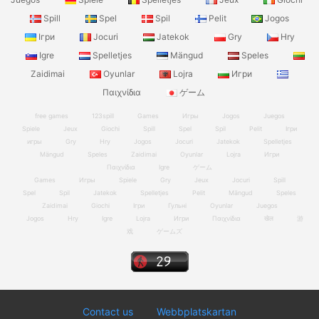
Spill
Spel
Spil
Pelit
Jogos
Ігри
Jocuri
Jatekok
Gry
Hry
Igre
Spelletjes
Mängud
Speles
Zaidimai
Oyunlar
Lojra
Игри
Παιχνίδια
ゲーム
free games
123spill
Games
Игры
Jogos
Juegos
Spiele
Jeux
Giochi
Spill
Spel
Spil
Pelit
Ігри
игры
Gry
Hry
Jogos
Jocuri
Jatekok
Spelletjes
Mängud
Speles
Zaidimai
Oyunlar
Lojra
Игри
Παιχνίδια
Igre
ゲーム
Games
Игры
Spiele
Gry
Jeux
Jocuri
Spill
Spel
Spil
Jatekok
Spelletjes
Pelit
Mängud
Speles
Zaidimai
Giochi
Ігри
Гульні
Oyunlar
Juegos
Jogos
Hry
Igre
Lojra
Игри
Παιχνίδια
खेल
游
戏
ゲームズ
Contact us
Webbplatskartan