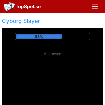
TopSpel.se
Cyborg Slayer
68%
Annonsen