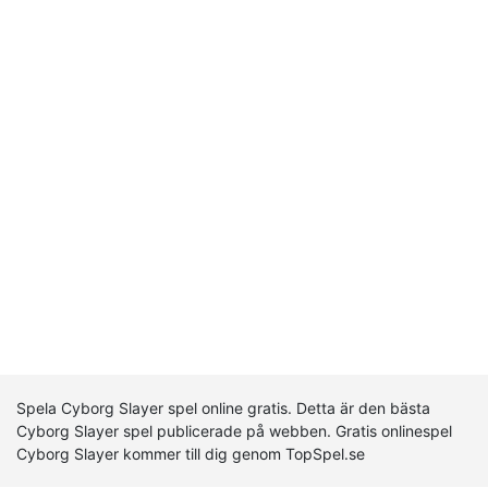
Spela Cyborg Slayer spel online gratis. Detta är den bästa
Cyborg Slayer spel publicerade på webben. Gratis onlinespel
Cyborg Slayer kommer till dig genom TopSpel.se