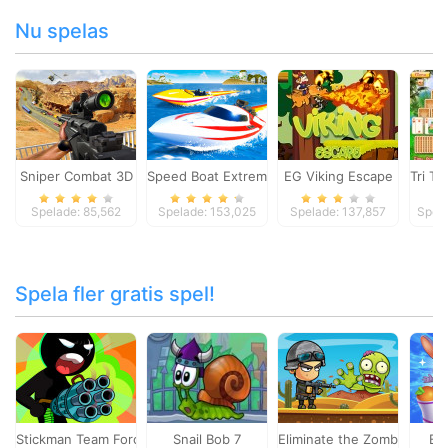
Nu spelas
Sniper Combat 3D
Speed Boat Extreme Racing
EG Viking Escape
Tri To
Spelade: 85,562
Spelade: 153,025
Spelade: 137,857
Spela
Spela fler gratis spel!
Stickman Team Force 2
Snail Bob 7
Eliminate the Zombies
Bu