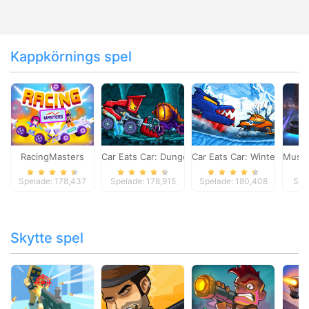
Kappkörnings spel
RacingMasters
Car Eats Car: Dungeon Adventure
Car Eats Car: Winter Adve
Musta
Spelade: 178,437
Spelade: 178,915
Spelade: 180,408
Spe
Skytte spel