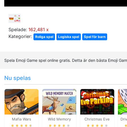
Spelade:
162,481 x
Kategorier:
Roliga spel
Logiska spel
Spel för barn
Spela Emoji Game spel online gratis. Detta är den bästa Emoji Ga
Nu spelas
Mafia Wars
Wild Memory
Christmas Eve
Dri
Parking