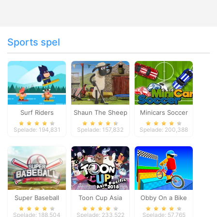
Sports spel
Surf Riders
Shaun The Sheep
Minicars Soccer
Baahmy Golf
Spelade: 194,831
Spelade: 157,832
Spelade: 200,388
Super Baseball
Toon Cup Asia
Obby On a Bike
Pacific 2018
Spelade: 188,504
Spelade: 233,522
Spelade: 57,765