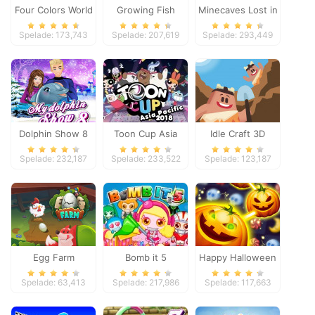
Four Colors World
Growing Fish
Minecaves Lost in
Tour
Space
Spelade: 173,743
Spelade: 207,619
Spelade: 293,449
Dolphin Show 8
Toon Cup Asia
Idle Craft 3D
Pacific 2018
Spelade: 232,187
Spelade: 233,522
Spelade: 123,187
Egg Farm
Bomb it 5
Happy Halloween
Spelade: 63,413
Spelade: 217,986
Spelade: 117,663