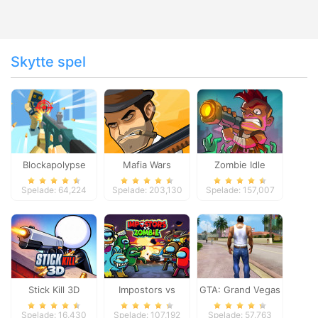
Skytte spel
Blockapolypse
Mafia Wars
Zombie Idle
Zombie Shooter
Defense Online
Spelade: 64,224
Spelade: 203,130
Spelade: 157,007
Stick Kill 3D
Impostors vs
GTA: Grand Vegas
Zombies: Survival
Crime
Spelade: 16,430
Spelade: 107,192
Spelade: 57,763