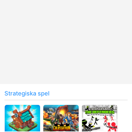
Strategiska spel