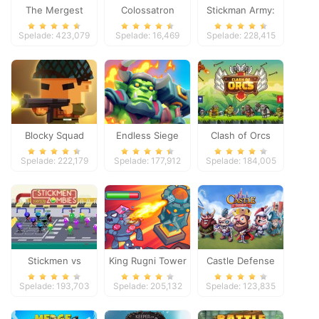
The Mergest
Colossatron
Stickman Army:
Kingdom
The Defenders
Spelade: 423,079
Spelade: 16,469
Spelade: 228,415
Blocky Squad
Endless Siege
Clash of Orcs
Spelade: 222,179
Spelade: 177,912
Spelade: 184,005
Stickmen vs
King Rugni Tower
Castle Defense
Zombies
Defense
Spelade: 193,703
Spelade: 205,132
Spelade: 123,835