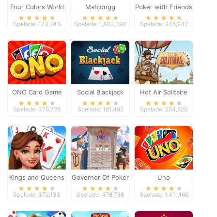
Four Colors World
Mahjongg
Poker with Friends
Tour
Dimensions
Spelade: 173,743
Spelade: 1,802,094
Spelade: 245,242
ONO Card Game
Social Blackjack
Hot Air Solitaire
Spelade: 378,728
Spelade: 181,482
Spelade: 254,520
Kings and Queens
Governor Of Poker
Uno
Solitaire Tripeaks
2
Spelade: 372,133
Spelade: 478,788
Spelade: 1,411,166