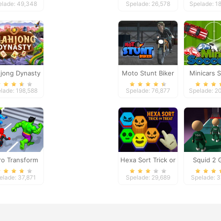
elade: 49,348
Spelade: 26,578
Spelade: 1
jong Dynasty
Moto Stunt Biker
Minicars 
lade: 198,588
Spelade: 76,877
Spelade: 2
ro Transform
Hexa Sort Trick or
Squid 2 
Race
Treat
Bridg
elade: 37,871
Spelade: 29,689
Spelade: 