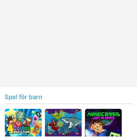
Spel för barn