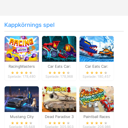
Kappkörnings spel
RacingMasters
Car Eats Car:
Car Eats Car:
Dungeon
Winter Adventure
Spelade: 178,480
Spelade: 178,968
Spelade: 180,457
Adventure
Mustang City
Dead Paradise 3
Paintball Races
Driver
Spelade: 55,648
Spelade: 305,903
Spelade: 206,986