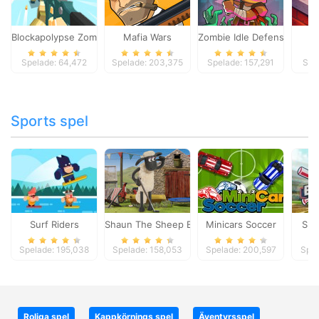
Blockapolypse Zombie Shooter
Mafia Wars
Zombie Idle Defense Onlin
St
Spelade: 64,472
Spelade: 203,375
Spelade: 157,291
Spe
Sports spel
Surf Riders
Shaun The Sheep Baahmy Golf
Minicars Soccer
Sup
Spelade: 195,038
Spelade: 158,053
Spelade: 200,597
Spel
Roliga spel
Kappkörnings spel
Äventyrsspel