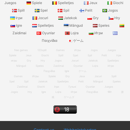
Juegos
Spiele
Spelletjes
Jeux
Giochi
Spill
Spel
Spil
Pelit
Jogos
Ігри
Jocuri
Jatekok
Gry
Hry
Igre
Spelletjes
Mängud
Speles
Zaidimai
Oyunlar
Lojra
Игри
Παιχνίδια
ゲーム
free games
123spill
Games
Игры
Jogos
Juegos
Spiele
Jeux
Giochi
Spill
Spel
Spil
Pelit
Ігри
игры
Gry
Hry
Jogos
Jocuri
Jatekok
Spelletjes
Mängud
Speles
Zaidimai
Oyunlar
Lojra
Игри
Παιχνίδια
Igre
ゲーム
Games
Игры
Spiele
Gry
Jeux
Jocuri
Spill
Spel
Spil
Jatekok
Spelletjes
Pelit
Mängud
Speles
Zaidimai
Giochi
Ігри
Гульні
Oyunlar
Juegos
Jogos
Hry
Igre
Lojra
Игри
Παιχνίδια
खेल
游
戏
ゲームズ
Contact us
Webbplatskartan