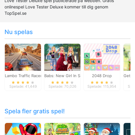
Love Tester Deluxe spel publicerade på webben. Gratis
onlinespel Love Tester Deluxe kommer till dig genom
TopSpel.se
Nu spelas
Lambo Traffic Racer
Babs: New Girl In School
2048 Drop
Get R
Spelade: 41,449
Spelade: 70,026
Spelade: 115,954
Spe
Spela fler gratis spel!