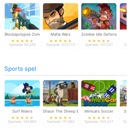
Blockapolypse Zombie Shooter
Mafia Wars
Zombie Idle Defense Onlin
St
Spelade: 64,255
Spelade: 203,173
Spelade: 157,041
Spe
Sports spel
Surf Riders
Shaun The Sheep Baahmy Golf
Minicars Soccer
Sup
Spelade: 194,863
Spelade: 157,862
Spelade: 200,417
Spel