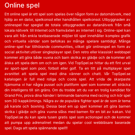
Online spel
Ett online spel är ett spel som spelas över någon form av datornätverk, med
hjälp av en dator, spelkonsol eller handhållen spelkonsol. Utbyggnaden av
onlinespel har speglat de totala utbyggnaden av datanätverk från små
lokala nätverk till Internet och framväxten av internet i sig. Online-spel kan
vara allt från enkla textbaserade miljöer till spel innehåller komplex grafik
och virtuella världar som befolkas av många spelare samtidigt. Många
online-spel har tillhörande communities, vilket gör onlinespel en form av
social aktivitet utöver singleplayer spel. Den retro eller klassiskt webbspel
kommer att göra både vuxna och barn skrika av glädje och de kommer att
älska att spela dem om och om igen. Vid TopSpel.se hittar du ett fint urval
av sport-spel som pool, fotboll eller golf. Ta en titt på multiplayer spel
avsnittet att spela spel med dina vänner och chatt. Vår TopSpel.se
katalogen är full med roliga och coola spel. Att vrida de skarpaste
hjärnorna vi har några pussel och plattform spel som kommer att sträcka
din intelligens till sin gräns. Om du trodde att du var en trolig kandidat för
Grand Prix, prova dina händer i brinnande banorna med racing och kör spel
som 3D kappkörnings. Några av de populära fighter spel är de som är tema
på karate och boxning. Dessa beat em up spel kommer att göra barnen
skrika i glädje och göra vuxna slåss med barnen för en bit av kakan. Vid
TopSpel.se du kan spela tusen gratis spel som actionspel och de kommer
att pumpa upp adrenalinet medan du spelar cool webbläsare baserade
spel. Dags att spela spännande spel!!!