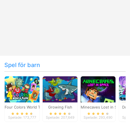
Spel för barn
Four Colors World Tour
Growing Fish
Minecaves Lost in Space
Dol
Spelade: 173,777
Spelade: 207,649
Spelade: 293,490
Spel