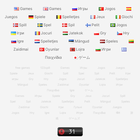
Games
Games
Игры
Jogos
Juegos
Spiele
Spelletjes
Jeux
Giochi
Spill
Spel
Spil
Pelit
Jogos
Ігри
Jocuri
Jatekok
Gry
Hry
Igre
Spelletjes
Mängud
Speles
Zaidimai
Oyunlar
Lojra
Игри
Παιχνίδια
ゲーム
free games
123spill
Games
Игры
Jogos
Juegos
Spiele
Jeux
Giochi
Spill
Spel
Spil
Pelit
Ігри
игры
Gry
Hry
Jogos
Jocuri
Jatekok
Spelletjes
Mängud
Speles
Zaidimai
Oyunlar
Lojra
Игри
Παιχνίδια
Igre
ゲーム
Games
Игры
Spiele
Gry
Jeux
Jocuri
Spill
Spel
Spil
Jatekok
Spelletjes
Pelit
Mängud
Speles
Zaidimai
Giochi
Ігри
Гульні
Oyunlar
Juegos
Jogos
Hry
Igre
Lojra
Игри
Παιχνίδια
खेल
游
戏
ゲームズ