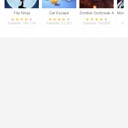
Flip Ninja
Cat Escape
Zombie Outbreak Arena
Monst
Spelade: 144,734
Spelade: 33,301
Spelade: 156,955
Spe