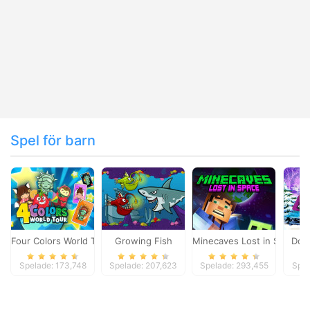
Spel för barn
Four Colors World Tour
Growing Fish
Minecaves Lost in Space
Dol
Spelade: 173,748
Spelade: 207,623
Spelade: 293,455
Spel