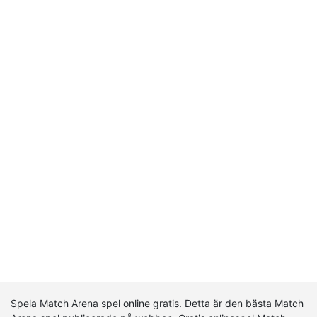
Spela Match Arena spel online gratis. Detta är den bästa Match