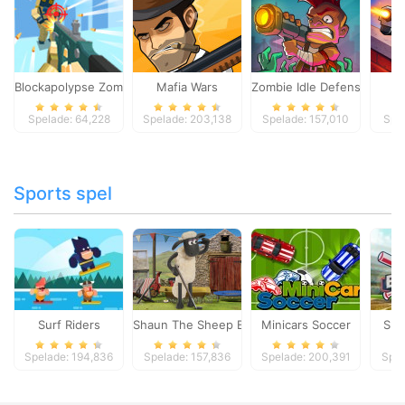
Blockapolypse Zombie Shooter
Mafia Wars
Zombie Idle Defense Onlin
St
Spelade: 64,228
Spelade: 203,138
Spelade: 157,010
Spe
Sports spel
Surf Riders
Shaun The Sheep Baahmy Golf
Minicars Soccer
Sup
Spelade: 194,836
Spelade: 157,836
Spelade: 200,391
Spel