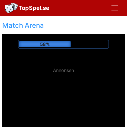
TopSpel.se
Match Arena
63%
Annonsen