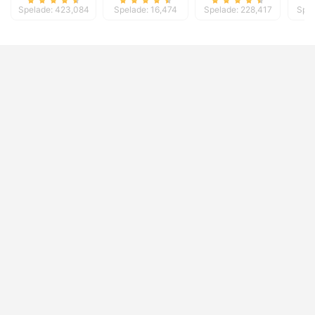
Spelade: 423,084
Spelade: 16,474
Spelade: 228,417
Spel