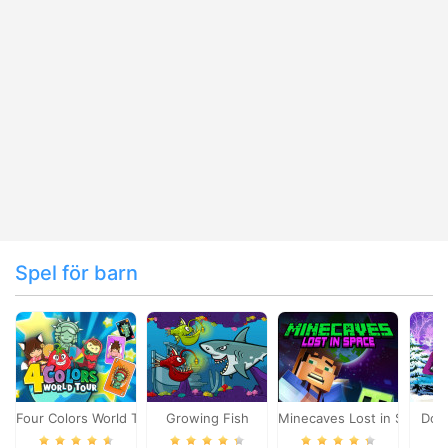
Spel för barn
Four Colors World Tour
Growing Fish
Minecaves Lost in Space
Dol