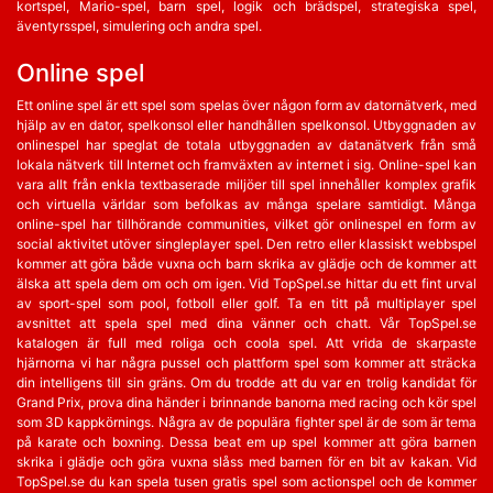
kortspel, Mario-spel, barn spel, logik och brädspel, strategiska spel,
äventyrsspel, simulering och andra spel.
Online spel
Ett online spel är ett spel som spelas över någon form av datornätverk, med
hjälp av en dator, spelkonsol eller handhållen spelkonsol. Utbyggnaden av
onlinespel har speglat de totala utbyggnaden av datanätverk från små
lokala nätverk till Internet och framväxten av internet i sig. Online-spel kan
vara allt från enkla textbaserade miljöer till spel innehåller komplex grafik
och virtuella världar som befolkas av många spelare samtidigt. Många
online-spel har tillhörande communities, vilket gör onlinespel en form av
social aktivitet utöver singleplayer spel. Den retro eller klassiskt webbspel
kommer att göra både vuxna och barn skrika av glädje och de kommer att
älska att spela dem om och om igen. Vid TopSpel.se hittar du ett fint urval
av sport-spel som pool, fotboll eller golf. Ta en titt på multiplayer spel
avsnittet att spela spel med dina vänner och chatt. Vår TopSpel.se
katalogen är full med roliga och coola spel. Att vrida de skarpaste
hjärnorna vi har några pussel och plattform spel som kommer att sträcka
din intelligens till sin gräns. Om du trodde att du var en trolig kandidat för
Grand Prix, prova dina händer i brinnande banorna med racing och kör spel
som 3D kappkörnings. Några av de populära fighter spel är de som är tema
på karate och boxning. Dessa beat em up spel kommer att göra barnen
skrika i glädje och göra vuxna slåss med barnen för en bit av kakan. Vid
TopSpel.se du kan spela tusen gratis spel som actionspel och de kommer