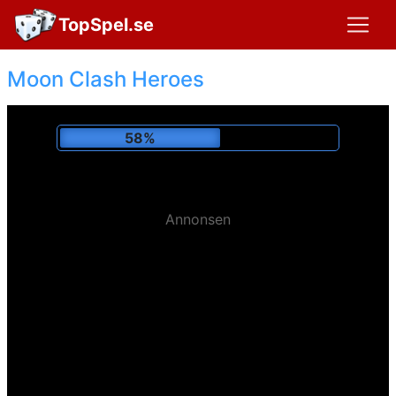
TopSpel.se
Moon Clash Heroes
62%
Annonsen