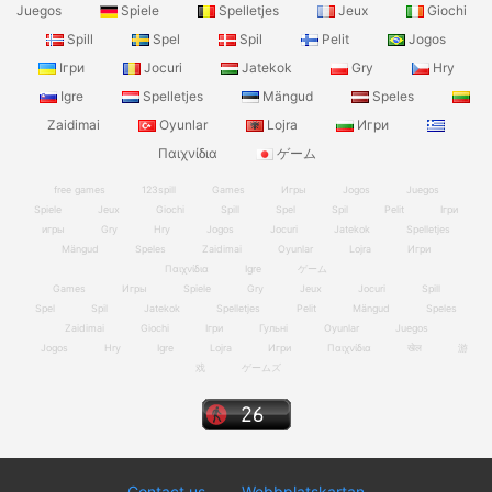
Juegos
Spiele
Spelletjes
Jeux
Giochi
Spill
Spel
Spil
Pelit
Jogos
Ігри
Jocuri
Jatekok
Gry
Hry
Igre
Spelletjes
Mängud
Speles
Zaidimai
Oyunlar
Lojra
Игри
Παιχνίδια
ゲーム
free games
123spill
Games
Игры
Jogos
Juegos
Spiele
Jeux
Giochi
Spill
Spel
Spil
Pelit
Ігри
игры
Gry
Hry
Jogos
Jocuri
Jatekok
Spelletjes
Mängud
Speles
Zaidimai
Oyunlar
Lojra
Игри
Παιχνίδια
Igre
ゲーム
Games
Игры
Spiele
Gry
Jeux
Jocuri
Spill
Spel
Spil
Jatekok
Spelletjes
Pelit
Mängud
Speles
Zaidimai
Giochi
Ігри
Гульні
Oyunlar
Juegos
Jogos
Hry
Igre
Lojra
Игри
Παιχνίδια
खेल
游
戏
ゲームズ
Contact us
Webbplatskartan