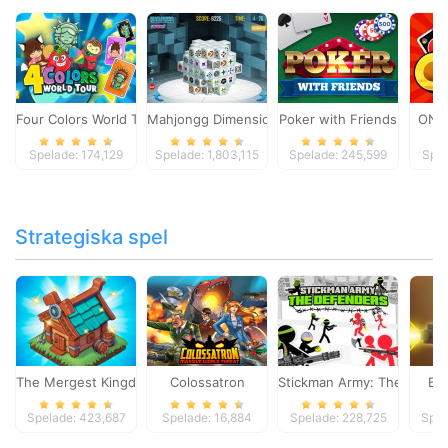
Four Colors World Tour
Mahjongg Dimensions
Poker with Friends
ONO
Spelade: 174,129
Spelade: 1,803,115
Spelade: 245,599
Spel
Strategiska spel
The Mergest Kingdom
Colossatron
Stickman Army: The Defen
Bl
Spelade: 423,687
Spelade: 16,884
Spelade: 228,725
Spel