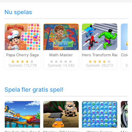
Nu spelas
Papa Cherry Saga
Math Master
Hero Transform Race
Color
Spelade: 115,778
Spelade: 14,082
Spelade: 38,072
Spe
Spela fler gratis spel!