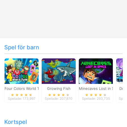
Spel för barn
Four Colors World Tour
Growing Fish
Minecaves Lost in Space
Dol
Spelade: 173,997
Spelade: 207,870
Spelade: 293,735
Spel
Kortspel