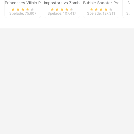
Princesses Villain Party Crashers
Impostors vs Zombies: Survival
Bubble Shooter Pro 2
Wi
Spelade: 75,607
Spelade: 107,417
Spelade: 127,311
Spel