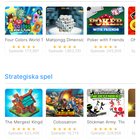
Four Colors World Tour
Mahjongg Dimensions
Poker with Friends
ONO
Spelade: 173,997
Spelade: 1,802,791
Spelade: 245,506
Spel
Strategiska spel
The Mergest Kingdom
Colossatron
Stickman Army: The Defen
Bl
Spelade: 423,495
Spelade: 16,719
Spelade: 228,658
Spel