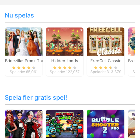
Nu spelas
Bridezilla: Prank The Bride
Hidden Lands
FreeCell Classic
Brawl
Spelade: 65,061
Spelade: 122,957
Spelade: 313,379
Spe
Spela fler gratis spel!