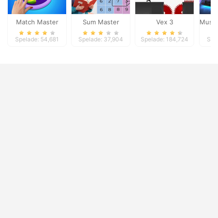
Match Master
Sum Master
Vex 3
Musta
Spelade: 54,681
Spelade: 37,904
Spelade: 184,724
Spe