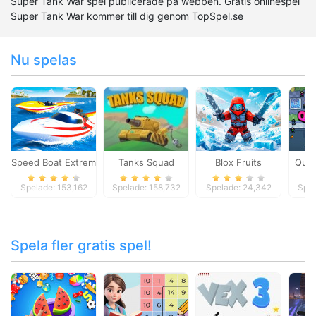
Super Tank War spel publicerade på webben. Gratis onlinespel
Super Tank War kommer till dig genom TopSpel.se
Nu spelas
Speed Boat Extreme Racing
Tanks Squad
Blox Fruits
Quar
Spelade: 153,162
Spelade: 158,732
Spelade: 24,342
Spel
Spela fler gratis spel!