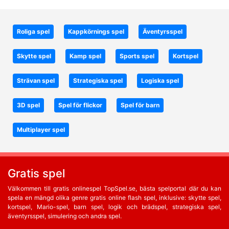
Roliga spel
Kappkörnings spel
Äventyrsspel
Skytte spel
Kamp spel
Sports spel
Kortspel
Strävan spel
Strategiska spel
Logiska spel
3D spel
Spel för flickor
Spel för barn
Multiplayer spel
Gratis spel
Välkommen till gratis onlinespel TopSpel.se, bästa spelportal där du kan
spela en mängd olika genre gratis online flash spel, inklusive: skytte spel,
kortspel, Mario-spel, barn spel, logik och brädspel, strategiska spel,
äventyrsspel, simulering och andra spel.