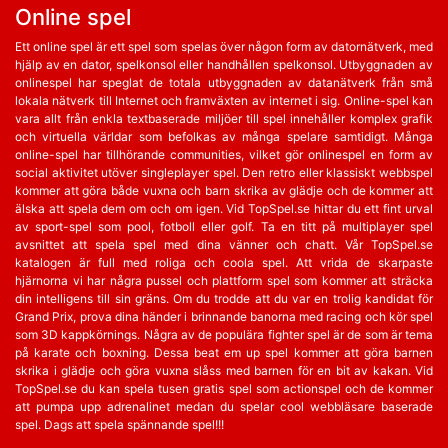
Online spel
Ett online spel är ett spel som spelas över någon form av datornätverk, med
hjälp av en dator, spelkonsol eller handhållen spelkonsol. Utbyggnaden av
onlinespel har speglat de totala utbyggnaden av datanätverk från små
lokala nätverk till Internet och framväxten av internet i sig. Online-spel kan
vara allt från enkla textbaserade miljöer till spel innehåller komplex grafik
och virtuella världar som befolkas av många spelare samtidigt. Många
online-spel har tillhörande communities, vilket gör onlinespel en form av
social aktivitet utöver singleplayer spel. Den retro eller klassiskt webbspel
kommer att göra både vuxna och barn skrika av glädje och de kommer att
älska att spela dem om och om igen. Vid TopSpel.se hittar du ett fint urval
av sport-spel som pool, fotboll eller golf. Ta en titt på multiplayer spel
avsnittet att spela spel med dina vänner och chatt. Vår TopSpel.se
katalogen är full med roliga och coola spel. Att vrida de skarpaste
hjärnorna vi har några pussel och plattform spel som kommer att sträcka
din intelligens till sin gräns. Om du trodde att du var en trolig kandidat för
Grand Prix, prova dina händer i brinnande banorna med racing och kör spel
som 3D kappkörnings. Några av de populära fighter spel är de som är tema
på karate och boxning. Dessa beat em up spel kommer att göra barnen
skrika i glädje och göra vuxna slåss med barnen för en bit av kakan. Vid
TopSpel.se du kan spela tusen gratis spel som actionspel och de kommer
att pumpa upp adrenalinet medan du spelar cool webbläsare baserade
spel. Dags att spela spännande spel!!!