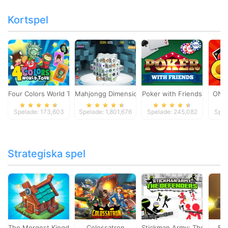
Kortspel
Four Colors World Tour
Mahjongg Dimensions
Poker with Friends
ONO
Spelade: 173,603
Spelade: 1,801,676
Spelade: 245,082
Spel
Strategiska spel
The Mergest Kingdom
Colossatron
Stickman Army: The Defen
Bl