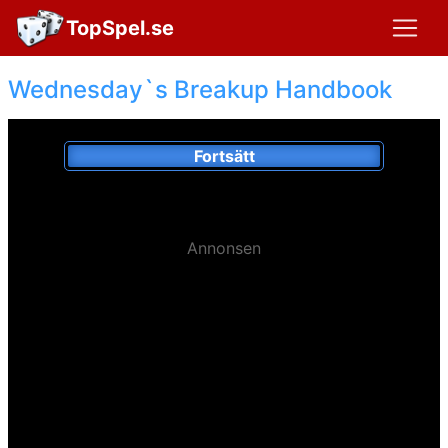
TopSpel.se
Wednesday`s Breakup Handbook
Fortsätt
Annonsen