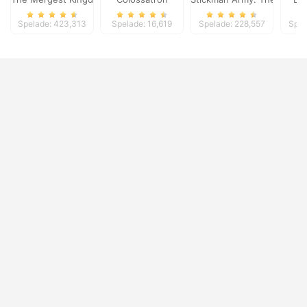
Spelade: 423,313
Spelade: 16,619
Spelade: 228,557
Spel