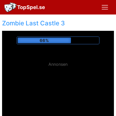
TopSpel.se
Zombie Last Castle 3
70%
Annonsen