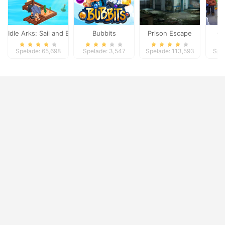
Idle Arks: Sail and Build 2
Bubbits
Prison Escape
On
Spelade: 65,698
Spelade: 3,547
Spelade: 113,593
Spe