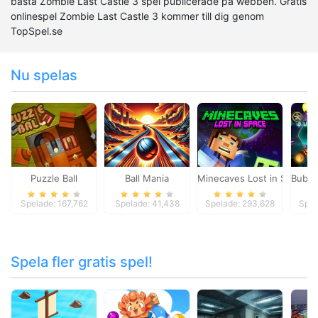
bästa Zombie Last Castle 3 spel publicerade på webben. Gratis
onlinespel Zombie Last Castle 3 kommer till dig genom
TopSpel.se
Nu spelas
Puzzle Ball
Ball Mania
Minecaves Lost in Space
Bubbl
Spelade: 167,762
Spelade: 41,438
Spelade: 293,628
Spel
Spela fler gratis spel!