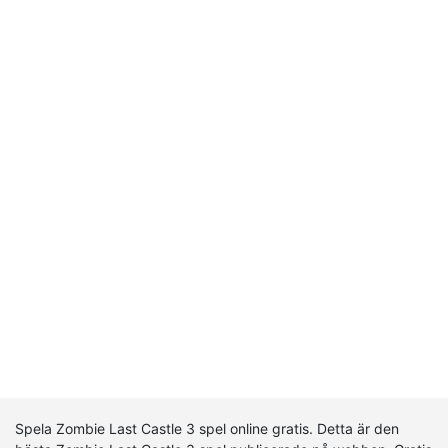
Spela Zombie Last Castle 3 spel online gratis. Detta är den