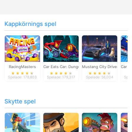
Kappkörnings spel
RacingMasters
Car Eats Car: Dungeon Adventure
Mustang City Driver
Car E
Spelade: 178,803
Spelade: 179,317
Spelade: 56,004
Spel
Skytte spel