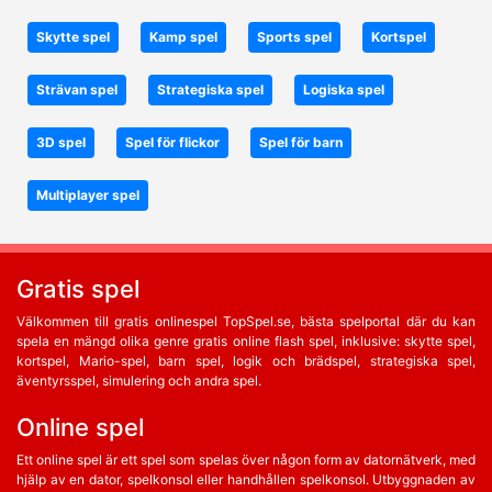
Skytte spel
Kamp spel
Sports spel
Kortspel
Strävan spel
Strategiska spel
Logiska spel
3D spel
Spel för flickor
Spel för barn
Multiplayer spel
Gratis spel
Välkommen till gratis onlinespel TopSpel.se, bästa spelportal där du kan
spela en mängd olika genre gratis online flash spel, inklusive: skytte spel,
kortspel, Mario-spel, barn spel, logik och brädspel, strategiska spel,
äventyrsspel, simulering och andra spel.
Online spel
Ett online spel är ett spel som spelas över någon form av datornätverk, med
hjälp av en dator, spelkonsol eller handhållen spelkonsol. Utbyggnaden av