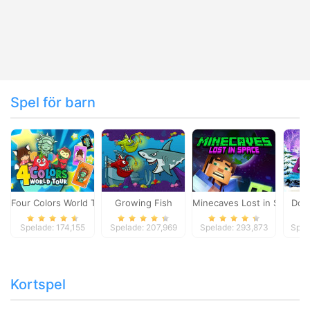
Spel för barn
Four Colors World Tour
Growing Fish
Minecaves Lost in Space
Dol
Spelade: 174,155
Spelade: 207,969
Spelade: 293,873
Spel
Kortspel