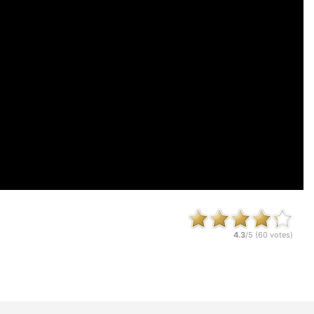
4.3
/5 (
60
votes)