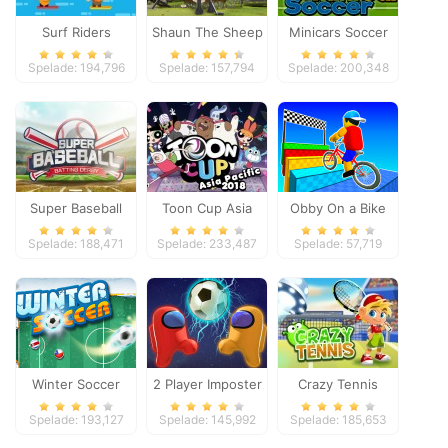
Surf Riders
Shaun The Sheep
Minicars Soccer
Baahmy Golf
Spelade: 194,796
Spelade: 157,794
Spelade: 200,348
Super Baseball
Toon Cup Asia
Obby On a Bike
Pacific 2018
Spelade: 188,471
Spelade: 233,487
Spelade: 57,719
Winter Soccer
2 Player Imposter
Crazy Tennis
Soccer
Spelade: 193,127
Spelade: 145,992
Spelade: 185,653