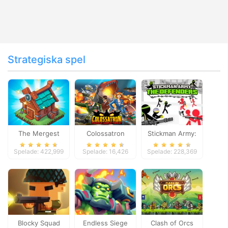
Strategiska spel
The Mergest
Colossatron
Stickman Army:
Kingdom
The Defenders
Spelade: 422,999
Spelade: 16,426
Spelade: 228,369
Blocky Squad
Endless Siege
Clash of Orcs