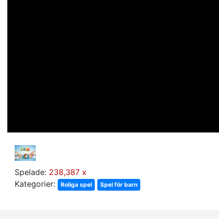
Spelade:
238,387 x
Kategorier:
Roliga spel
Spel för barn