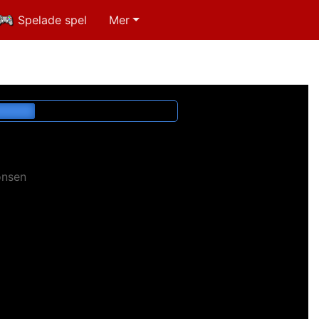
Spelade spel
Mer
nsen