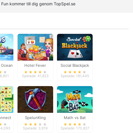
al Fun kommer till dig genom TopSpel.se
 Ocean
Hotel Fever
Social Blackjack
up
Tycoon
98,901
Spelade: 41,823
Spelade: 181,445
onnect
SpelunKing
Math vs Bat
54,093
Spelade: 3,619
Spelade: 170,827