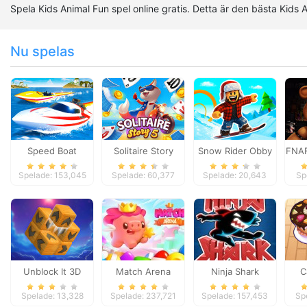
Spela Kids Animal Fun spel online gratis. Detta är den bästa Kids
Nu spelas
Speed Boat
Solitaire Story
Snow Rider Obby
FNAF
Extreme Racing
TriPeaks 5
Parkour
Spelade: 153,045
Spelade: 60,377
Spelade: 20,643
Sp
Unblock It 3D
Match Arena
Ninja Shark
C
Spelade: 13,328
Spelade: 237,721
Spelade: 157,453
Sp