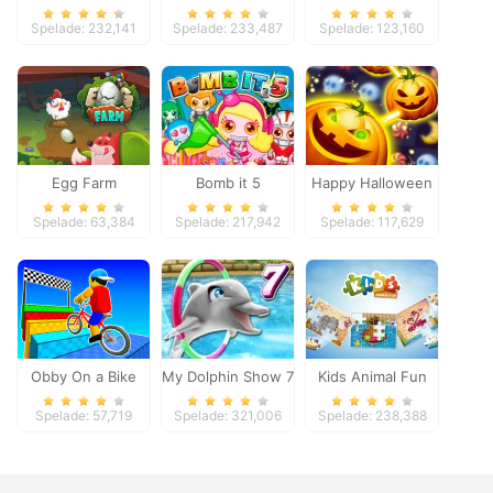
Pacific 2018
Spelade: 232,141
Spelade: 233,487
Spelade: 123,160
Egg Farm
Bomb it 5
Happy Halloween
Spelade: 63,384
Spelade: 217,942
Spelade: 117,629
Obby On a Bike
My Dolphin Show 7
Kids Animal Fun
Spelade: 57,719
Spelade: 321,006
Spelade: 238,388