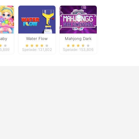
Baby
Water Flow
Mahjong Dark
leanup
Dimensions
95,899
Spelade: 131,802
Spelade: 153,806