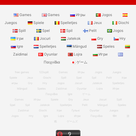
Games
Games
Игры
Jogos
Juegos
Spiele
Spelletjes
Jeux
Giochi
Spill
Spel
Spil
Pelit
Jogos
Ігри
Jocuri
Jatekok
Gry
Hry
Igre
Spelletjes
Mängud
Speles
Zaidimai
Oyunlar
Lojra
Игри
Παιχνίδια
ゲーム
free games
123spill
Games
Игры
Jogos
Juegos
Spiele
Jeux
Giochi
Spill
Spel
Spil
Pelit
Ігри
игры
Gry
Hry
Jogos
Jocuri
Jatekok
Spelletjes
Mängud
Speles
Zaidimai
Oyunlar
Lojra
Игри
Παιχνίδια
Igre
ゲーム
Games
Игры
Spiele
Gry
Jeux
Jocuri
Spill
Spel
Spil
Jatekok
Spelletjes
Pelit
Mängud
Speles
Zaidimai
Giochi
Ігри
Гульні
Oyunlar
Juegos
Jogos
Hry
Igre
Lojra
Игри
Παιχνίδια
खेल
游
戏
ゲームズ