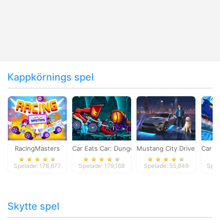
Kappkörnings spel
RacingMasters
Car Eats Car: Dungeon Adventure
Mustang City Driver
Car E
Spelade: 178,677
Spelade: 179,168
Spelade: 55,849
Spel
Skytte spel