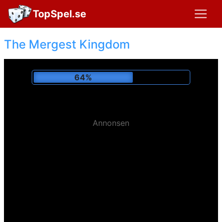
TopSpel.se
The Mergest Kingdom
68%
Annonsen