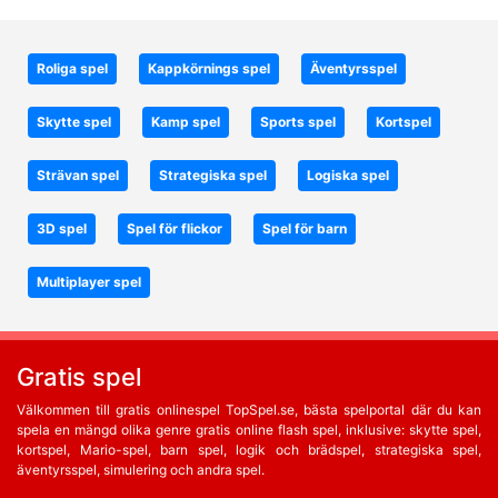
Roliga spel
Kappkörnings spel
Äventyrsspel
Skytte spel
Kamp spel
Sports spel
Kortspel
Strävan spel
Strategiska spel
Logiska spel
3D spel
Spel för flickor
Spel för barn
Multiplayer spel
Gratis spel
Välkommen till gratis onlinespel TopSpel.se, bästa spelportal där du kan
spela en mängd olika genre gratis online flash spel, inklusive: skytte spel,
kortspel, Mario-spel, barn spel, logik och brädspel, strategiska spel,
äventyrsspel, simulering och andra spel.