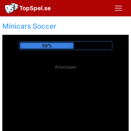
TopSpel.se
Minicars Soccer
63%
Annonsen