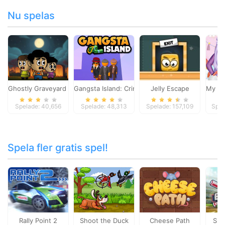
Nu spelas
Ghostly Graveyard Halloween Special
Gangsta Island: Crime City
Jelly Escape
My Sw
Spelade: 40,656
Spelade: 48,313
Spelade: 157,109
Spel
Spela fler gratis spel!
Rally Point 2
Shoot the Duck
Cheese Path
Sup