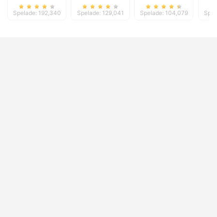
Spelade: 192,340
Spelade: 129,041
Spelade: 104,079
Spel