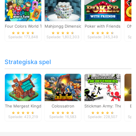
Four Colors World Tour
Mahjongg Dimensions
Poker with Friends
ONO
Spelade: 173,848
Spelade: 1,802,303
Spelade: 245,349
Spel
Strategiska spel
The Mergest Kingdom
Colossatron
Stickman Army: The Defen
Bl
Spelade: 423,219
Spelade: 16,583
Spelade: 228,507
Spel