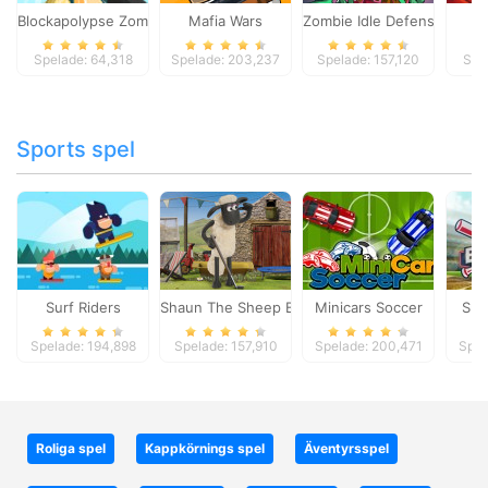
Blockapolypse Zombie Shooter
Mafia Wars
Zombie Idle Defense Onlin
St
Spelade: 64,318
Spelade: 203,237
Spelade: 157,120
Spe
Sports spel
Surf Riders
Shaun The Sheep Baahmy Golf
Minicars Soccer
Sup
Spelade: 194,898
Spelade: 157,910
Spelade: 200,471
Spel
Roliga spel
Kappkörnings spel
Äventyrsspel