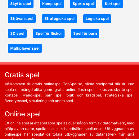
Skytte spel
Kamp spel
Sports spel
Kortspel
Strävan spel
Strategiska spel
Logiska spel
3D spel
Spel för flickor
Spel för barn
Multiplayer spel
Gratis spel
Välkommen till gratis onlinespel TopSpel.se, bästa spelportal där du kan
spela en mängd olika genre gratis online flash spel, inklusive: skytte spel,
kortspel, Mario-spel, barn spel, logik och brädspel, strategiska spel,
äventyrsspel, simulering och andra spel.
Online spel
Ett online spel är ett spel som spelas över någon form av datornätverk, med
hjälp av en dator, spelkonsol eller handhållen spelkonsol. Utbyggnaden av
onlinespel har speglat de totala utbyggnaden av datanätverk från små