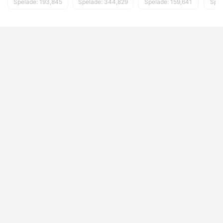
Spelade: 193,845
Spelade: 344,829
Spelade: 159,641
Spel