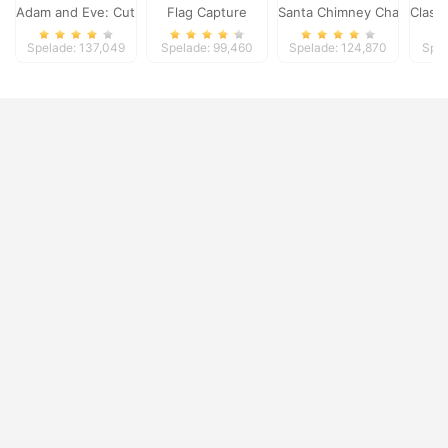
Adam and Eve: Cut the Ropes
Flag Capture
Santa Chimney Challenge
Clash
Spelade: 137,049
Spelade: 99,460
Spelade: 124,870
Spel