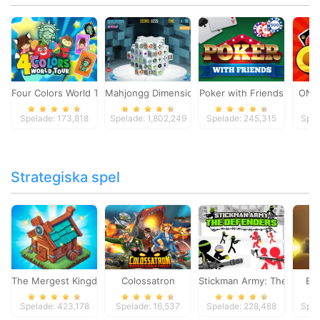
Four Colors World Tour
Mahjongg Dimensions
Poker with Friends
ONO
Spelade: 173,818
Spelade: 1,802,249
Spelade: 245,315
Spel
Strategiska spel
The Mergest Kingdom
Colossatron
Stickman Army: The Defen
Bl
Spelade: 423,178
Spelade: 16,537
Spelade: 228,488
Spel