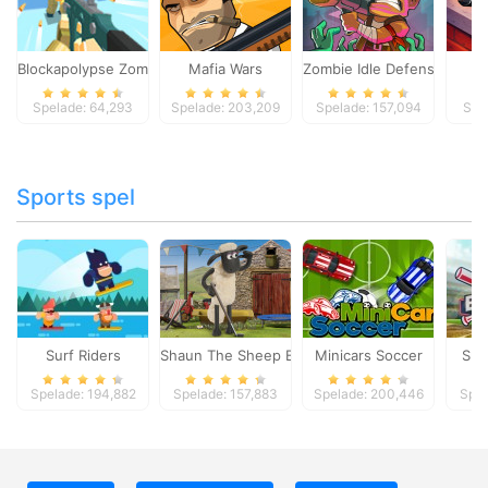
Blockapolypse Zombie Shooter
Mafia Wars
Zombie Idle Defense Onlin
St
Spelade: 64,293
Spelade: 203,209
Spelade: 157,094
Spe
Sports spel
Surf Riders
Shaun The Sheep Baahmy Golf
Minicars Soccer
Sup
Spelade: 194,882
Spelade: 157,883
Spelade: 200,446
Spel