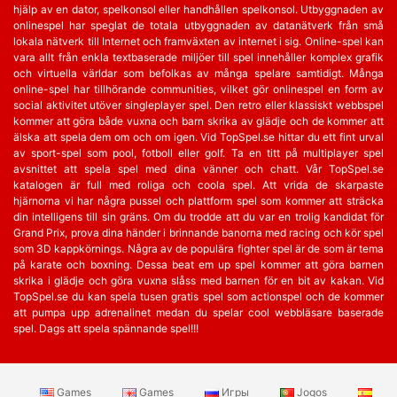
hjälp av en dator, spelkonsol eller handhållen spelkonsol. Utbyggnaden av
onlinespel har speglat de totala utbyggnaden av datanätverk från små
lokala nätverk till Internet och framväxten av internet i sig. Online-spel kan
vara allt från enkla textbaserade miljöer till spel innehåller komplex grafik
och virtuella världar som befolkas av många spelare samtidigt. Många
online-spel har tillhörande communities, vilket gör onlinespel en form av
social aktivitet utöver singleplayer spel. Den retro eller klassiskt webbspel
kommer att göra både vuxna och barn skrika av glädje och de kommer att
älska att spela dem om och om igen. Vid TopSpel.se hittar du ett fint urval
av sport-spel som pool, fotboll eller golf. Ta en titt på multiplayer spel
avsnittet att spela spel med dina vänner och chatt. Vår TopSpel.se
katalogen är full med roliga och coola spel. Att vrida de skarpaste
hjärnorna vi har några pussel och plattform spel som kommer att sträcka
din intelligens till sin gräns. Om du trodde att du var en trolig kandidat för
Grand Prix, prova dina händer i brinnande banorna med racing och kör spel
som 3D kappkörnings. Några av de populära fighter spel är de som är tema
på karate och boxning. Dessa beat em up spel kommer att göra barnen
skrika i glädje och göra vuxna slåss med barnen för en bit av kakan. Vid
TopSpel.se du kan spela tusen gratis spel som actionspel och de kommer
att pumpa upp adrenalinet medan du spelar cool webbläsare baserade
spel. Dags att spela spännande spel!!!
Games
Games
Игры
Jogos