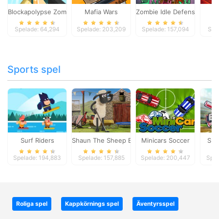
Blockapolypse Zombie Shooter
Mafia Wars
Zombie Idle Defense Onlin
St
Spelade: 64,294
Spelade: 203,209
Spelade: 157,094
Spe
Sports spel
Surf Riders
Shaun The Sheep Baahmy Golf
Minicars Soccer
Sup
Spelade: 194,883
Spelade: 157,885
Spelade: 200,447
Spel
Roliga spel
Kappkörnings spel
Äventyrsspel