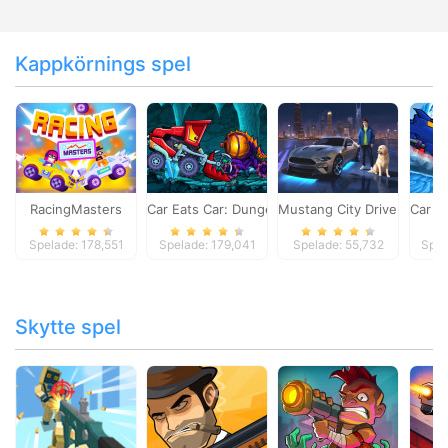
Kappkörnings spel
RacingMasters
Car Eats Car: Dungeon Adventure
Mustang City Driver
Car E
Spelade: 178,551
Spelade: 179,041
Spelade: 55,732
Spel
Skytte spel