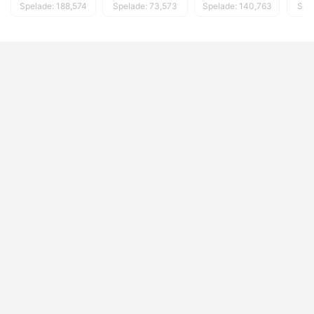
Spelade: 188,574
Spelade: 73,573
Spelade: 140,763
Spe