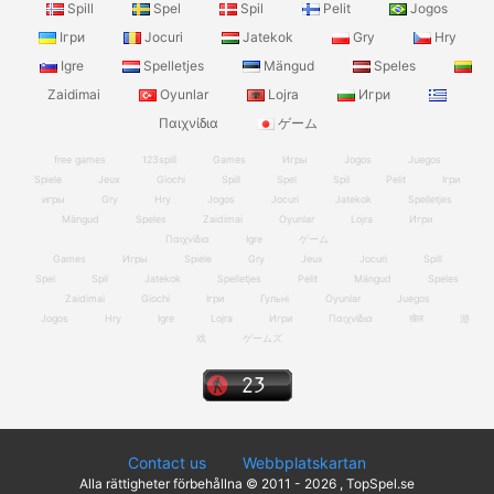
Spill
Spel
Spil
Pelit
Jogos
Ігри
Jocuri
Jatekok
Gry
Hry
Igre
Spelletjes
Mängud
Speles
Zaidimai
Oyunlar
Lojra
Игри
Παιχνίδια
ゲーム
free games
123spill
Games
Игры
Jogos
Juegos
Spiele
Jeux
Giochi
Spill
Spel
Spil
Pelit
Ігри
игры
Gry
Hry
Jogos
Jocuri
Jatekok
Spelletjes
Mängud
Speles
Zaidimai
Oyunlar
Lojra
Игри
Παιχνίδια
Igre
ゲーム
Games
Игры
Spiele
Gry
Jeux
Jocuri
Spill
Spel
Spil
Jatekok
Spelletjes
Pelit
Mängud
Speles
Zaidimai
Giochi
Ігри
Гульні
Oyunlar
Juegos
Jogos
Hry
Igre
Lojra
Игри
Παιχνίδια
खेल
游
戏
ゲームズ
Contact us
Webbplatskartan
Alla rättigheter förbehållna © 2011 - 2026 , TopSpel.se