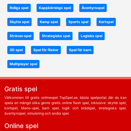
Roliga spel
Kappkörnings spel
Äventyrsspel
Skytte spel
Kamp spel
Sports spel
Kortspel
Strävan spel
Strategiska spel
Logiska spel
3D spel
Spel för flickor
Spel för barn
Multiplayer spel
Gratis spel
Välkommen till gratis onlinespel TopSpel.se, bästa spelportal där du kan
spela en mängd olika genre gratis online flash spel, inklusive: skytte spel,
kortspel, Mario-spel, barn spel, logik och brädspel, strategiska spel,
äventyrsspel, simulering och andra spel.
Online spel