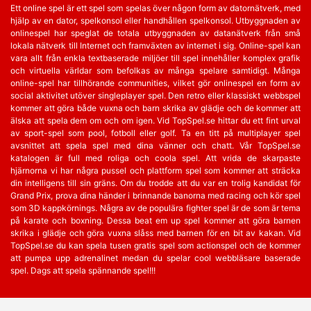
Ett online spel är ett spel som spelas över någon form av datornätverk, med
hjälp av en dator, spelkonsol eller handhållen spelkonsol. Utbyggnaden av
onlinespel har speglat de totala utbyggnaden av datanätverk från små
lokala nätverk till Internet och framväxten av internet i sig. Online-spel kan
vara allt från enkla textbaserade miljöer till spel innehåller komplex grafik
och virtuella världar som befolkas av många spelare samtidigt. Många
online-spel har tillhörande communities, vilket gör onlinespel en form av
social aktivitet utöver singleplayer spel. Den retro eller klassiskt webbspel
kommer att göra både vuxna och barn skrika av glädje och de kommer att
älska att spela dem om och om igen. Vid TopSpel.se hittar du ett fint urval
av sport-spel som pool, fotboll eller golf. Ta en titt på multiplayer spel
avsnittet att spela spel med dina vänner och chatt. Vår TopSpel.se
katalogen är full med roliga och coola spel. Att vrida de skarpaste
hjärnorna vi har några pussel och plattform spel som kommer att sträcka
din intelligens till sin gräns. Om du trodde att du var en trolig kandidat för
Grand Prix, prova dina händer i brinnande banorna med racing och kör spel
som 3D kappkörnings. Några av de populära fighter spel är de som är tema
på karate och boxning. Dessa beat em up spel kommer att göra barnen
skrika i glädje och göra vuxna slåss med barnen för en bit av kakan. Vid
TopSpel.se du kan spela tusen gratis spel som actionspel och de kommer
att pumpa upp adrenalinet medan du spelar cool webbläsare baserade
spel. Dags att spela spännande spel!!!