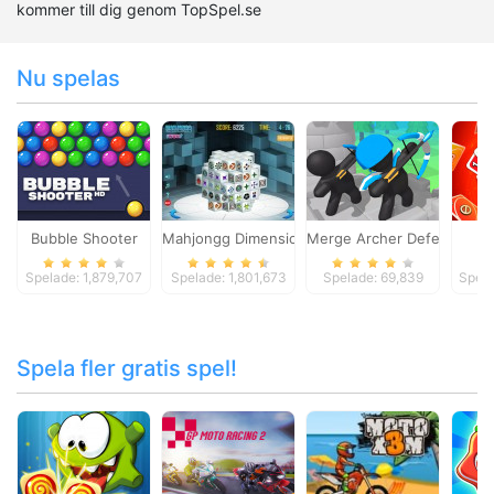
kommer till dig genom TopSpel.se
Nu spelas
Bubble Shooter
Mahjongg Dimensions
Merge Archer Defense
Spelade: 1,879,707
Spelade: 1,801,673
Spelade: 69,839
Spela
Spela fler gratis spel!