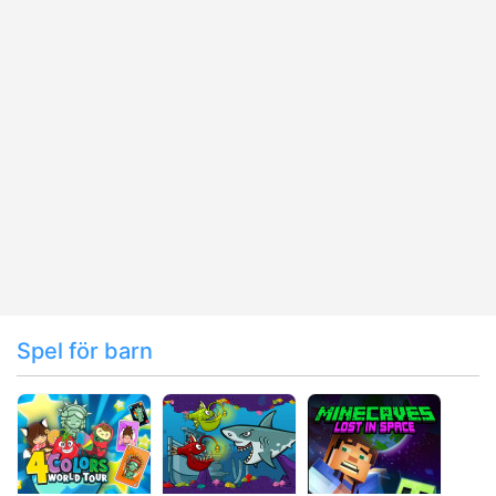
Spel för barn