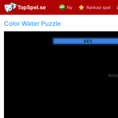
TopSpel.se
Ny
Rankad spel
Color Water Puzzle
65%
Anno