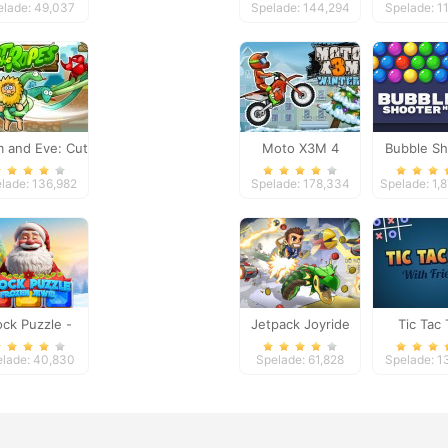
elade: 49,037
Spelade: 144,294
Spelade: 1
 and Eve: Cut
Moto X3M 4
Bubble Sh
the Ropes
Winter
lade: 136,982
Spelade: 178,334
Spelade: 1,
ock Puzzle -
Jetpack Joyride
Tic Tac
ozen Jewel
elade: 40,830
Spelade: 61,828
Spelade: 1