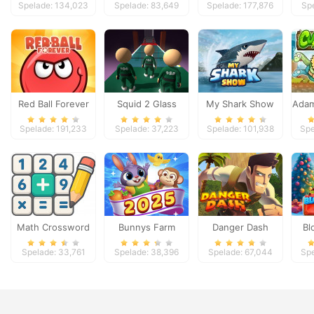
Spelade: 134,023
Spelade: 83,649
Spelade: 177,876
Sp
Red Ball Forever
Squid 2 Glass
My Shark Show
Adam
Bridge
Spelade: 191,233
Spelade: 37,223
Spelade: 101,938
Spe
Math Crossword
Bunnys Farm
Danger Dash
Bl
Puzzle - Genius
Fr
Spelade: 33,761
Spelade: 38,396
Spelade: 67,044
Sp
Edition