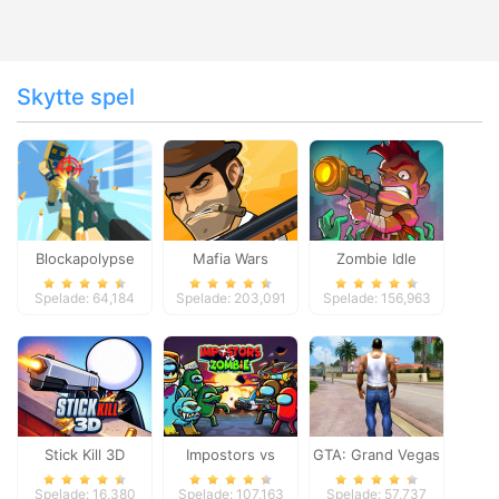
Skytte spel
Blockapolypse
Mafia Wars
Zombie Idle
Zombie Shooter
Defense Online
Spelade: 64,184
Spelade: 203,091
Spelade: 156,963
Stick Kill 3D
Impostors vs
GTA: Grand Vegas
Zombies: Survival
Crime
Spelade: 16,380
Spelade: 107,163
Spelade: 57,737