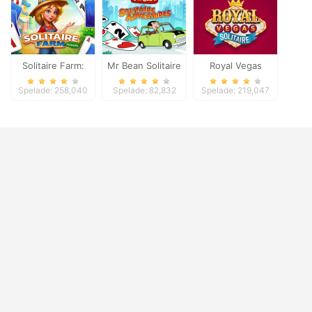
Solitaire Farm:
Mr Bean Solitaire
Royal Vegas
Seasons
Adventures
Solitaire
Spelade: 258,040
Spelade: 82,832
Spelade: 219,047