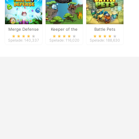
Merge Defense
Keeper of the
Battle Pets
Grove 2
Spelade: 140,337
Spelade: 116,020
Spelade: 188,630