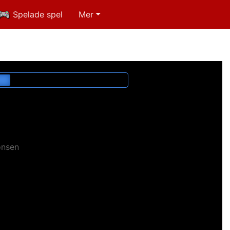
Spelade spel
Mer
nsen