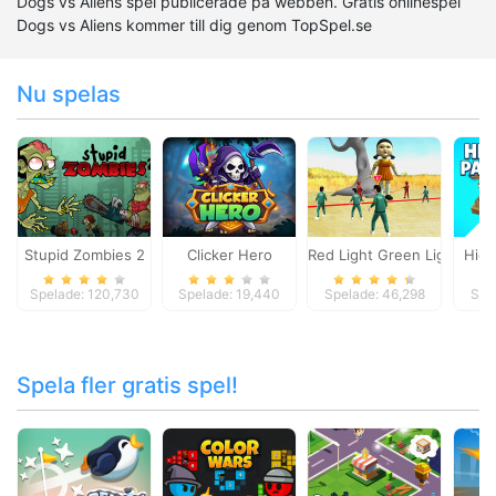
Dogs vs Aliens spel publicerade på webben. Gratis onlinespel
Dogs vs Aliens kommer till dig genom TopSpel.se
Nu spelas
Stupid Zombies 2
Clicker Hero
Red Light Green Light
Hidd
Spelade: 120,730
Spelade: 19,440
Spelade: 46,298
Spe
Spela fler gratis spel!