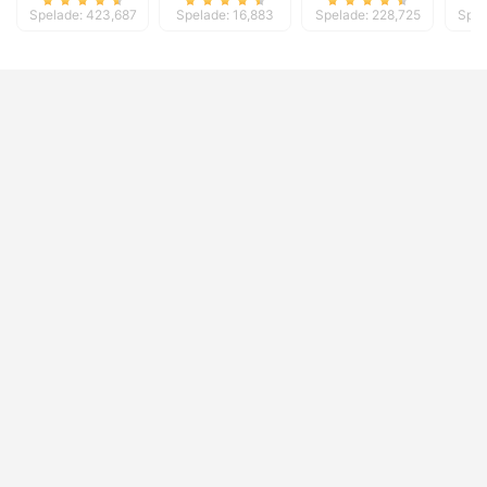
Spelade: 423,687
Spelade: 16,883
Spelade: 228,725
Spel