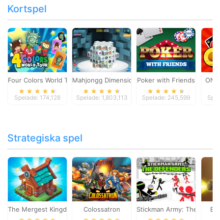
Kortspel
Four Colors World Tour
Mahjongg Dimensions
Poker with Friends
ONO
Spelade: 174,128
Spelade: 1,803,113
Spelade: 245,599
Spel
Strategiska spel
The Mergest Kingdom
Colossatron
Stickman Army: The Defen
Bl