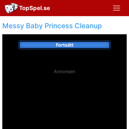
TopSpel.se
Messy Baby Princess Cleanup
Fortsätt
Annonsen