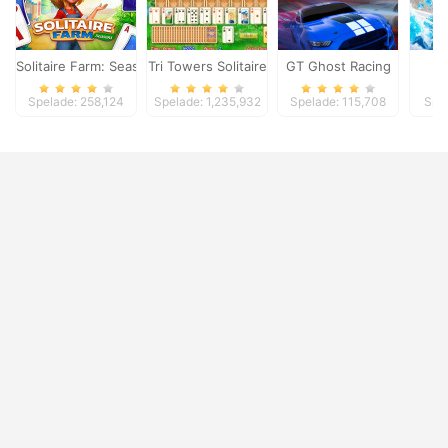
Solitaire Farm: Seasons
Tri Towers Solitaire
GT Ghost Racing
B
Spelade: 258,124
Spelade: 1,235,932
Spelade: 115,708
Spe