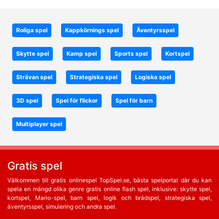
Roliga spel
Kappkörnings spel
Äventyrsspel
Skytte spel
Kamp spel
Sports spel
Kortspel
Strävan spel
Strategiska spel
Logiska spel
3D spel
Spel för flickor
Spel för barn
Multiplayer spel
Gratis spel
Välkommen till gratis onlinespel TopSpel.se, bästa spelportal där du kan
spela en mängd olika genre gratis online flash spel, inklusive: skytte spel,
kortspel, Mario-spel, barn spel, logik och brädspel, strategiska spel,
äventyrsspel, simulering och andra spel.