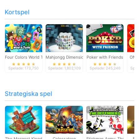
Kortspel
Four Colors World Tour
Mahjongg Dimensions
Poker with Friends
ONO
Spelade: 173,750
Spelade: 1,802,109
Spelade: 245,246
Spel
Strategiska spel
The Mergest Kingdom
Colossatron
Stickman Army: The Defen
Bl