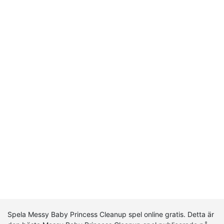
Spela Messy Baby Princess Cleanup spel online gratis. Detta är