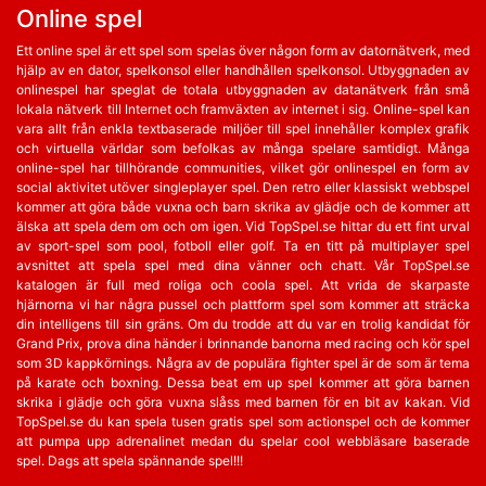
Online spel
Ett online spel är ett spel som spelas över någon form av datornätverk, med
hjälp av en dator, spelkonsol eller handhållen spelkonsol. Utbyggnaden av
onlinespel har speglat de totala utbyggnaden av datanätverk från små
lokala nätverk till Internet och framväxten av internet i sig. Online-spel kan
vara allt från enkla textbaserade miljöer till spel innehåller komplex grafik
och virtuella världar som befolkas av många spelare samtidigt. Många
online-spel har tillhörande communities, vilket gör onlinespel en form av
social aktivitet utöver singleplayer spel. Den retro eller klassiskt webbspel
kommer att göra både vuxna och barn skrika av glädje och de kommer att
älska att spela dem om och om igen. Vid TopSpel.se hittar du ett fint urval
av sport-spel som pool, fotboll eller golf. Ta en titt på multiplayer spel
avsnittet att spela spel med dina vänner och chatt. Vår TopSpel.se
katalogen är full med roliga och coola spel. Att vrida de skarpaste
hjärnorna vi har några pussel och plattform spel som kommer att sträcka
din intelligens till sin gräns. Om du trodde att du var en trolig kandidat för
Grand Prix, prova dina händer i brinnande banorna med racing och kör spel
som 3D kappkörnings. Några av de populära fighter spel är de som är tema
på karate och boxning. Dessa beat em up spel kommer att göra barnen
skrika i glädje och göra vuxna slåss med barnen för en bit av kakan. Vid
TopSpel.se du kan spela tusen gratis spel som actionspel och de kommer
att pumpa upp adrenalinet medan du spelar cool webbläsare baserade
spel. Dags att spela spännande spel!!!