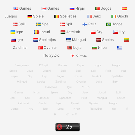
Games
Games
Игры
Jogos
Juegos
Spiele
Spelletjes
Jeux
Giochi
Spill
Spel
Spil
Pelit
Jogos
Ігри
Jocuri
Jatekok
Gry
Hry
Igre
Spelletjes
Mängud
Speles
Zaidimai
Oyunlar
Lojra
Игри
Παιχνίδια
ゲーム
free games
123spill
Games
Игры
Jogos
Juegos
Spiele
Jeux
Giochi
Spill
Spel
Spil
Pelit
Ігри
игры
Gry
Hry
Jogos
Jocuri
Jatekok
Spelletjes
Mängud
Speles
Zaidimai
Oyunlar
Lojra
Игри
Παιχνίδια
Igre
ゲーム
Games
Игры
Spiele
Gry
Jeux
Jocuri
Spill
Spel
Spil
Jatekok
Spelletjes
Pelit
Mängud
Speles
Zaidimai
Giochi
Ігри
Гульні
Oyunlar
Juegos
Jogos
Hry
Igre
Lojra
Игри
Παιχνίδια
खेल
游
戏
ゲームズ