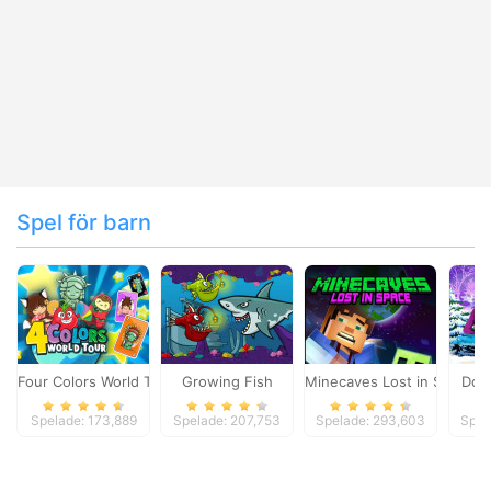
Spel för barn
Four Colors World Tour
Growing Fish
Minecaves Lost in Space
Dol
Spelade: 173,889
Spelade: 207,753
Spelade: 293,603
Spel