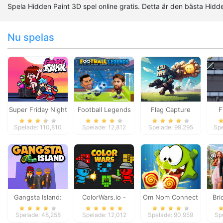
Spela Hidden Paint 3D spel online gratis. Detta är den bästa Hid
Nu spelas
Super Friday Night
Football Legends
Flag Capture
F
Funki
2026
Spelade: 110,810
Spelade: 12,812
Spelade: 99,295
Spe
Gangsta Island:
ColorWars.io -
Om Nom Connect
Bri
Crime City
Conquest Game
Classic
Spelade: 48,258
Spelade: 12,012
Spelade: 90,959
Sp