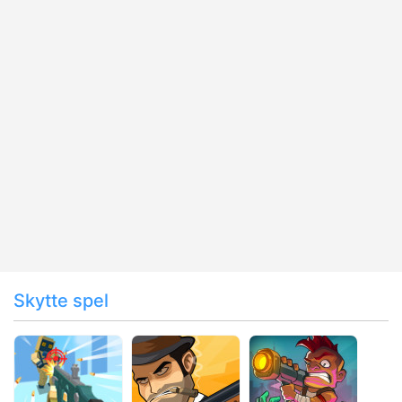
Skytte spel