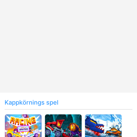
Kappkörnings spel