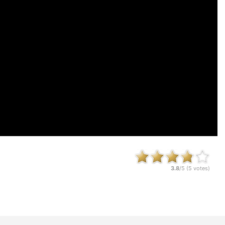
3.8
/5 (
5
votes)