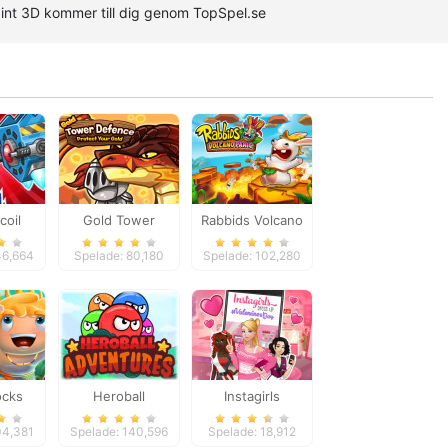
aint 3D kommer till dig genom TopSpel.se
coil
Gold Tower
Rabbids Volcano
Defense
Panic
46,664
Spelade: 80,180
Spelade: 102,280
ocks
Heroball
Instagirls
Adventures
Valentines Dress
04,381
Spelade: 140,596
Spelade: 18,912
Up