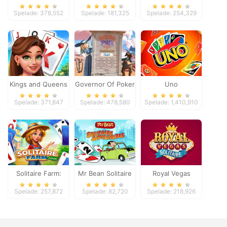
Spelade: 378,552
Spelade: 181,325
Spelade: 254,329
Kings and Queens
Governor Of Poker
Uno
Solitaire Tripeaks
2
Spelade: 371,847
Spelade: 478,580
Spelade: 1,410,910
Solitaire Farm:
Mr Bean Solitaire
Royal Vegas
Seasons
Adventures
Solitaire
Spelade: 257,872
Spelade: 82,720
Spelade: 218,926