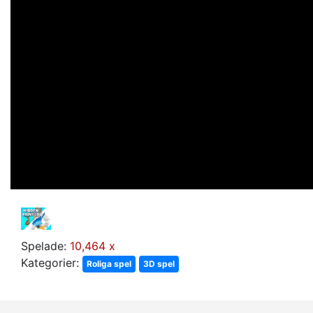
Spelade:
10,464 x
Kategorier:
Roliga spel
3D spel