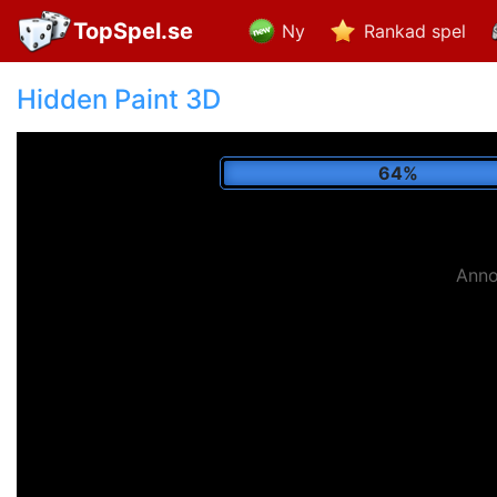
TopSpel.se
Ny
Rankad spel
Hidden Paint 3D
74%
Anno