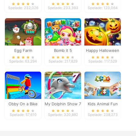
Pacific 2018
Spelade: 232,026
Spelade: 233,393
Spelade: 123,064
Egg Farm
Bomb it 5
Happy Halloween
Spelade: 63,294
Spelade: 217,829
Spelade: 117,529
Obby On a Bike
My Dolphin Show 7
Kids Animal Fun
Spelade: 57,610
Spelade: 320,892
Spelade: 238,273