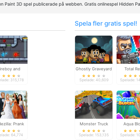
den Paint 3D spel publicerade på webben. Gratis onlinespel Hidden P
Spela fler gratis spel!
ireboy and
Ghostly Graveyard
Total Re
Watergirl 3
Halloween Special
lade: 315,178
Spelade: 40,609
Spelade: 1
dezilla: Prank
Monster Truck
Aqua Bl
The Bride
Extreme Racing
elade: 64,774
Spelade: 153,135
Spelade: 1