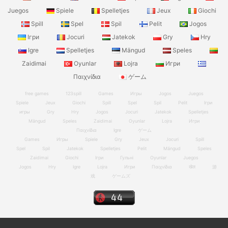
Juegos
Spiele
Spelletjes
Jeux
Giochi
Spill
Spel
Spil
Pelit
Jogos
Ігри
Jocuri
Jatekok
Gry
Hry
Igre
Spelletjes
Mängud
Speles
Zaidimai
Oyunlar
Lojra
Игри
Παιχνίδια
ゲーム
free games
123spill
Games
Игры
Jogos
Juegos
Spiele
Jeux
Giochi
Spill
Spel
Spil
Pelit
Ігри
игры
Gry
Hry
Jogos
Jocuri
Jatekok
Spelletjes
Mängud
Speles
Zaidimai
Oyunlar
Lojra
Игри
Παιχνίδια
Igre
ゲーム
Games
Игры
Spiele
Gry
Jeux
Jocuri
Spill
Spel
Spil
Jatekok
Spelletjes
Pelit
Mängud
Speles
Zaidimai
Giochi
Ігри
Гульні
Oyunlar
Juegos
Jogos
Hry
Igre
Lojra
Игри
Παιχνίδια
खेल
游
戏
ゲームズ