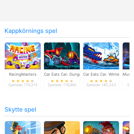
Kappkörnings spel
RacingMasters
Car Eats Car: Dungeon Adventure
Car Eats Car: Winter Adve
Musta
Spelade: 178,372
Spelade: 178,860
Spelade: 180,343
Spe
Skytte spel