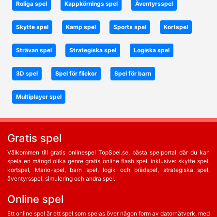
Roliga spel
Kappkörnings spel
Äventyrsspel
Skytte spel
Kamp spel
Sports spel
Kortspel
Strävan spel
Strategiska spel
Logiska spel
3D spel
Spel för flickor
Spel för barn
Multiplayer spel
Gratis spel
Välkommen till gratis onlinespel TopSpel.se, bästa spelportal där du kan
spela en mängd olika genre gratis online flash spel, inklusive: skytte spel,
kortspel, Mario-spel, barn spel, logik och brädspel, strategiska spel,
äventyrsspel, simulering och andra spel.
Online spel
Ett online spel är ett spel som spelas över någon form av datornätverk, med