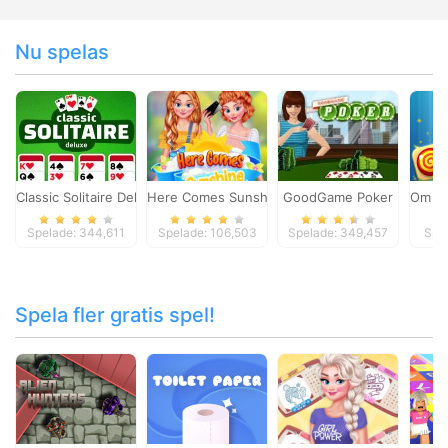
Nu spelas
Classic Solitaire Deluxe
Here Comes Sunshine
GoodGame Poker
Om No
Spelade: 344,611
Spelade: 106,503
Spelade: 349,457
Spe
Spela fler gratis spel!