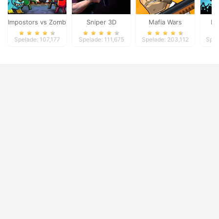
Impostors vs Zombies: Survival
Sniper 3D
Mafia Wars
Bo
Spelade: 107,177
Spelade: 111,675
Spelade: 203,112
Spel