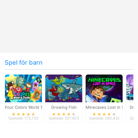
Spel för barn
Four Colors World Tour
Growing Fish
Minecaves Lost in Space
Dol
Spelade: 173,720
Spelade: 207,603
Spelade: 293,422
Spel