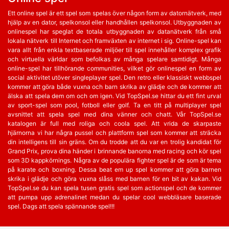
Ett online spel är ett spel som spelas över någon form av datornätverk, med
hjälp av en dator, spelkonsol eller handhållen spelkonsol. Utbyggnaden av
onlinespel har speglat de totala utbyggnaden av datanätverk från små
lokala nätverk till Internet och framväxten av internet i sig. Online-spel kan
vara allt från enkla textbaserade miljöer till spel innehåller komplex grafik
och virtuella världar som befolkas av många spelare samtidigt. Många
online-spel har tillhörande communities, vilket gör onlinespel en form av
social aktivitet utöver singleplayer spel. Den retro eller klassiskt webbspel
kommer att göra både vuxna och barn skrika av glädje och de kommer att
älska att spela dem om och om igen. Vid TopSpel.se hittar du ett fint urval
av sport-spel som pool, fotboll eller golf. Ta en titt på multiplayer spel
avsnittet att spela spel med dina vänner och chatt. Vår TopSpel.se
katalogen är full med roliga och coola spel. Att vrida de skarpaste
hjärnorna vi har några pussel och plattform spel som kommer att sträcka
din intelligens till sin gräns. Om du trodde att du var en trolig kandidat för
Grand Prix, prova dina händer i brinnande banorna med racing och kör spel
som 3D kappkörnings. Några av de populära fighter spel är de som är tema
på karate och boxning. Dessa beat em up spel kommer att göra barnen
skrika i glädje och göra vuxna slåss med barnen för en bit av kakan. Vid
TopSpel.se du kan spela tusen gratis spel som actionspel och de kommer
att pumpa upp adrenalinet medan du spelar cool webbläsare baserade
spel. Dags att spela spännande spel!!!