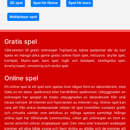
3D spel
Spel för flickor
Spel för barn
Multiplayer spel
Gratis spel
Välkommen till gratis onlinespel TopSpel.se, bästa spelportal där du kan
spela en mängd olika genre gratis online flash spel, inklusive: skytte spel,
kortspel, Mario-spel, barn spel, logik och brädspel, strategiska spel,
äventyrsspel, simulering och andra spel.
Online spel
Ett online spel är ett spel som spelas över någon form av datornätverk, med
hjälp av en dator, spelkonsol eller handhållen spelkonsol. Utbyggnaden av
onlinespel har speglat de totala utbyggnaden av datanätverk från små
lokala nätverk till Internet och framväxten av internet i sig. Online-spel kan
vara allt från enkla textbaserade miljöer till spel innehåller komplex grafik
och virtuella världar som befolkas av många spelare samtidigt. Många
online-spel har tillhörande communities, vilket gör onlinespel en form av
social aktivitet utöver singleplayer spel. Den retro eller klassiskt webbspel
kommer att göra både vuxna och barn skrika av glädje och de kommer att