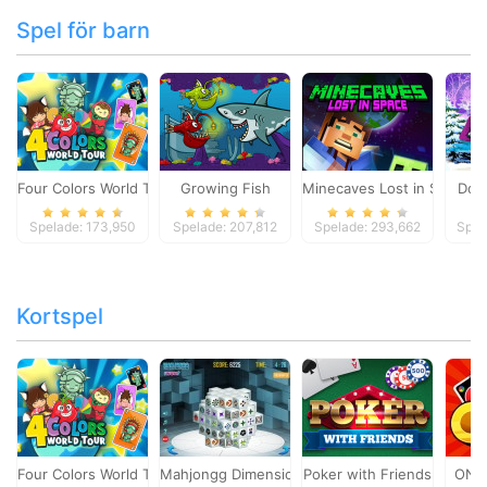
Spel för barn
Four Colors World Tour
Growing Fish
Minecaves Lost in Space
Dol
Spelade: 173,950
Spelade: 207,812
Spelade: 293,662
Spel
Kortspel
Four Colors World Tour
Mahjongg Dimensions
Poker with Friends
ONO