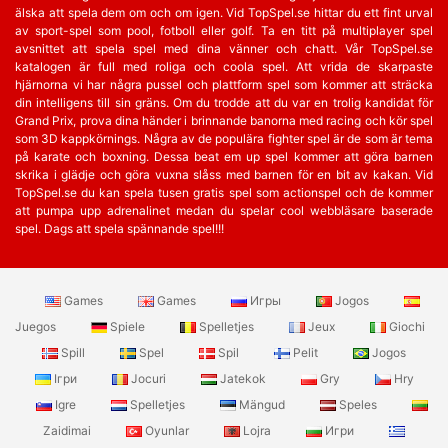
älska att spela dem om och om igen. Vid TopSpel.se hittar du ett fint urval
av sport-spel som pool, fotboll eller golf. Ta en titt på multiplayer spel
avsnittet att spela spel med dina vänner och chatt. Vår TopSpel.se
katalogen är full med roliga och coola spel. Att vrida de skarpaste
hjärnorna vi har några pussel och plattform spel som kommer att sträcka
din intelligens till sin gräns. Om du trodde att du var en trolig kandidat för
Grand Prix, prova dina händer i brinnande banorna med racing och kör spel
som 3D kappkörnings. Några av de populära fighter spel är de som är tema
på karate och boxning. Dessa beat em up spel kommer att göra barnen
skrika i glädje och göra vuxna slåss med barnen för en bit av kakan. Vid
TopSpel.se du kan spela tusen gratis spel som actionspel och de kommer
att pumpa upp adrenalinet medan du spelar cool webbläsare baserade
spel. Dags att spela spännande spel!!!
Games
Games
Игры
Jogos
Juegos
Spiele
Spelletjes
Jeux
Giochi
Spill
Spel
Spil
Pelit
Jogos
Ігри
Jocuri
Jatekok
Gry
Hry
Igre
Spelletjes
Mängud
Speles
Zaidimai
Oyunlar
Lojra
Игри