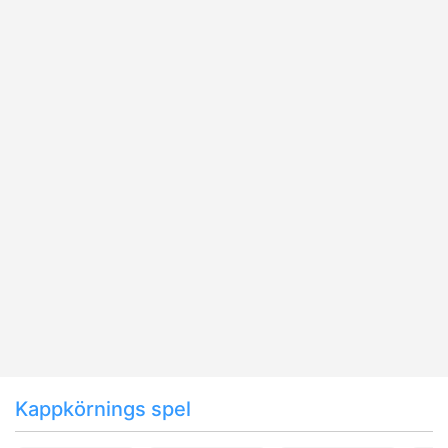
Kappkörnings spel