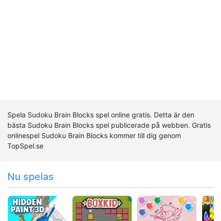
Spela Sudoku Brain Blocks spel online gratis. Detta är den
bästa Sudoku Brain Blocks spel publicerade på webben. Gratis
onlinespel Sudoku Brain Blocks kommer till dig genom
TopSpel.se
Nu spelas