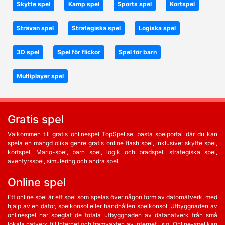
Skytte spel
Kamp spel
Sports spel
Kortspel
Strävan spel
Strategiska spel
Logiska spel
3D spel
Spel för flickor
Spel för barn
Multiplayer spel
Gratis spel
Välkommen till gratis onlinespel TopSpel.se, bästa spelportal där du kan
spela en mängd olika genre gratis online flash spel, inklusive: skytte spel,
kortspel, Mario-spel, barn spel, logik och brädspel, strategiska spel,
äventyrsspel, simulering och andra spel.
Online spel
Ett online spel är ett spel som spelas över någon form av datornätverk, med
hjälp av en dator, spelkonsol eller handhållen spelkonsol. Utbyggnaden av
onlinespel har speglat de totala utbyggnaden av datanätverk från små
lokala nätverk till Internet och framväxten av internet i sig. Online-spel kan