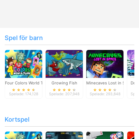
Spel för barn
Four Colors World Tour
Growing Fish
Minecaves Lost in Space
Dol
Spelade: 174,128
Spelade: 207,948
Spelade: 293,848
Spel
Kortspel