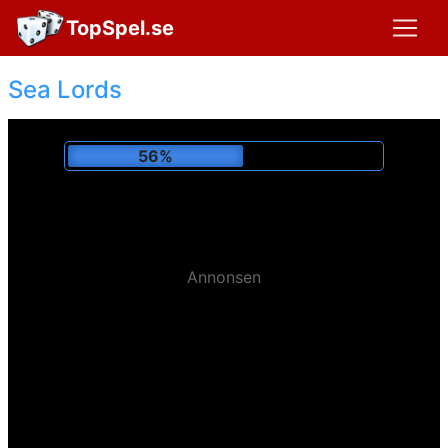
TopSpel.se
Sea Lords
60%
Annonsen
Spelade:
25,186 x