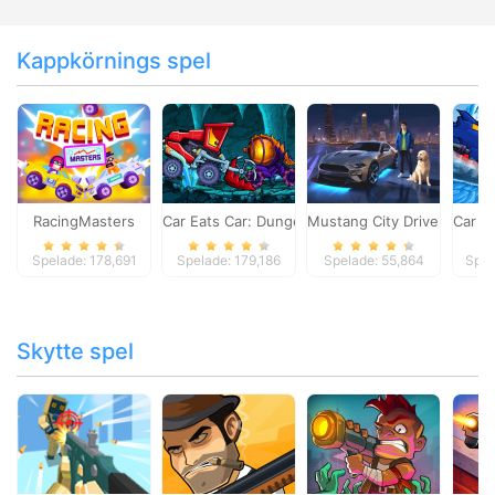
Kappkörnings spel
RacingMasters
Car Eats Car: Dungeon Adventure
Mustang City Driver
Car E
Spelade: 178,691
Spelade: 179,186
Spelade: 55,864
Spel
Skytte spel