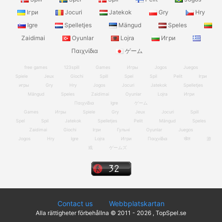
Ігри
Jocuri
Jatekok
Gry
Hry
Igre
Spelletjes
Mängud
Speles
Zaidimai
Oyunlar
Lojra
Игри
Παιχνίδια
ゲーム
free games
123spill
Games
Игры
Jogos
Juegos
Spiele
Jeux
Giochi
Spill
Spel
Spil
Pelit
Ігри
игры
Gry
Hry
Jogos
Jocuri
Jatekok
Spelletjes
Mängud
Speles
Zaidimai
Oyunlar
Lojra
Игри
Παιχνίδια
Igre
ゲーム
Games
Игры
Spiele
Gry
Jeux
Jocuri
Spill
Spel
Spil
Jatekok
Spelletjes
Pelit
Mängud
Speles
Zaidimai
Giochi
Ігри
Гульні
Oyunlar
Juegos
Jogos
Hry
Igre
Lojra
Игри
Παιχνίδια
खेल
游
戏
ゲームズ
Contact us
Webbplatskartan
Alla rättigheter förbehållna © 2011 - 2026 , TopSpel.se