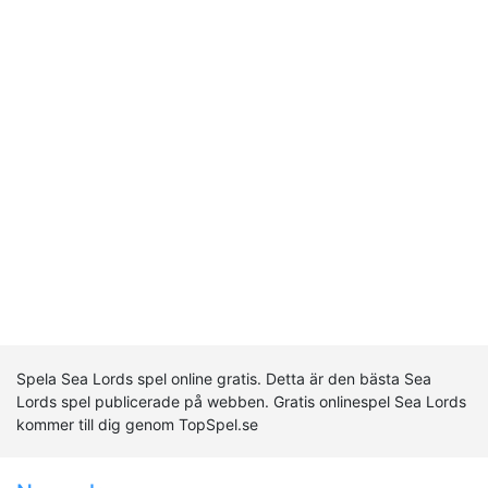
Spela Sea Lords spel online gratis. Detta är den bästa Sea
Lords spel publicerade på webben. Gratis onlinespel Sea Lords
kommer till dig genom TopSpel.se