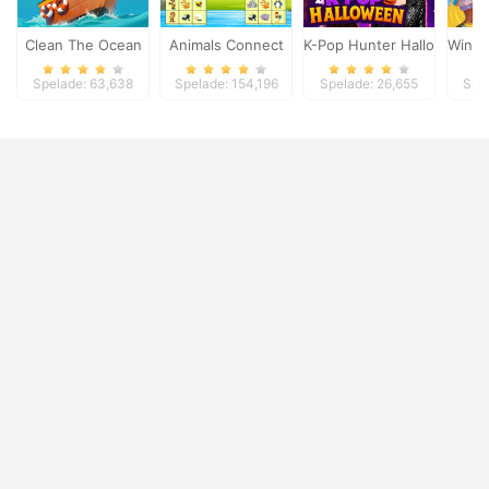
Clean The Ocean
Animals Connect
K-Pop Hunter Halloween F
Winx 
Spelade: 63,638
Spelade: 154,196
Spelade: 26,655
Spe