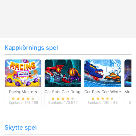
Kappkörnings spel
RacingMasters
Car Eats Car: Dungeon Adventure
Car Eats Car: Winter Adve
Musta
Spelade: 178,466
Spelade: 178,947
Spelade: 180,443
Spe
Skytte spel