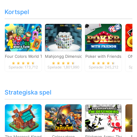
Kortspel
Four Colors World Tour
Mahjongg Dimensions
Poker with Friends
ONO
Spelade: 173,712
Spelade: 1,801,990
Spelade: 245,212
Spel
Strategiska spel
The Mergest Kingdom
Colossatron
Stickman Army: The Defen
Bl