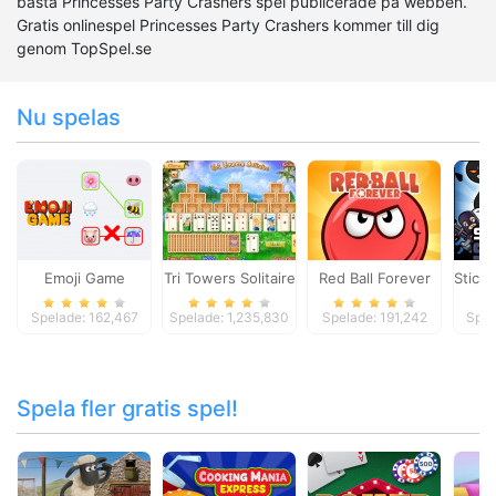
bästa Princesses Party Crashers spel publicerade på webben.
Gratis onlinespel Princesses Party Crashers kommer till dig
genom TopSpel.se
Nu spelas
Emoji Game
Tri Towers Solitaire
Red Ball Forever
Stick
Spelade: 162,467
Spelade: 1,235,830
Spelade: 191,242
Spel
Spela fler gratis spel!