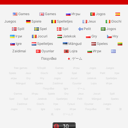
Games
Games
Игры
Jogos
Juegos
Spiele
Spelletjes
Jeux
Giochi
Spill
Spel
Spil
Pelit
Jogos
Ігри
Jocuri
Jatekok
Gry
Hry
Igre
Spelletjes
Mängud
Speles
Zaidimai
Oyunlar
Lojra
Игри
Παιχνίδια
ゲーム
free games
123spill
Games
Игры
Jogos
Juegos
Spiele
Jeux
Giochi
Spill
Spel
Spil
Pelit
Ігри
игры
Gry
Hry
Jogos
Jocuri
Jatekok
Spelletjes
Mängud
Speles
Zaidimai
Oyunlar
Lojra
Игри
Παιχνίδια
Igre
ゲーム
Games
Игры
Spiele
Gry
Jeux
Jocuri
Spill
Spel
Spil
Jatekok
Spelletjes
Pelit
Mängud
Speles
Zaidimai
Giochi
Ігри
Гульні
Oyunlar
Juegos
Jogos
Hry
Igre
Lojra
Игри
Παιχνίδια
खेल
游
戏
ゲームズ