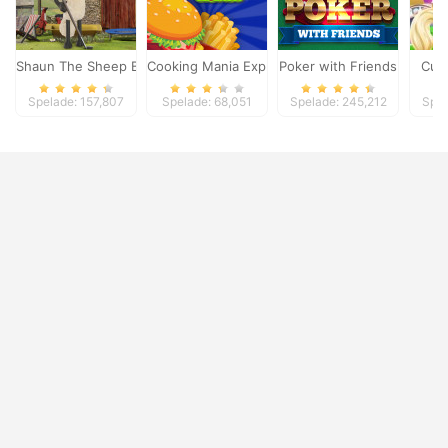
Shaun The Sheep Baahmy Golf
Cooking Mania Express
Poker with Friends
Cut
Spelade: 157,807
Spelade: 68,051
Spelade: 245,212
Spel