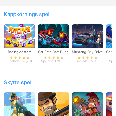
Kappkörnings spel
RacingMasters
Car Eats Car: Dungeon Adventure
Mustang City Driver
Car E
Spelade: 178,791
Spelade: 179,301
Spelade: 55,980
Spel
Skytte spel