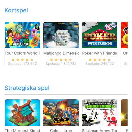
Kortspel
Four Colors World Tour
Mahjongg Dimensions
Poker with Friends
ONO
Spelade: 173,642
Spelade: 1,801,782
Spelade: 245,122
Spel
Strategiska spel
The Mergest Kingdom
Colossatron
Stickman Army: The Defen
Bl