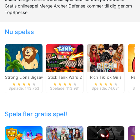
Gratis onlinespel Merge Archer Defense kommer till dig genom
TopSpel.se
Nu spelas
Strong Lions Jigsaw
Stick Tank Wars 2
Rich TikTok Girls
Red 
Spelade: 143,753
Spelade: 113,981
Spelade: 74,631
Spel
Spela fler gratis spel!