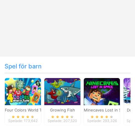
Spel för barn
Four Colors World Tour
Growing Fish
Minecaves Lost in Space
Dol
Spelade: 173,642
Spelade: 207,520
Spelade: 293,326
Spel