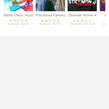
Battle Chess: Puzzle
Princesses Fantasy Makeover
Stickman Archer 4
Jew
Spelade: 65,971
Spelade: 73,741
Spelade: 145,438
Spel