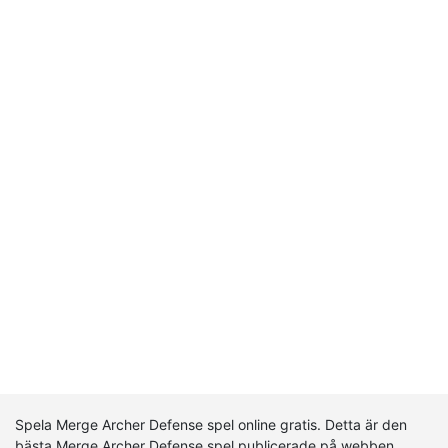
Spela Merge Archer Defense spel online gratis. Detta är den
bästa Merge Archer Defense spel publicerade på webben.